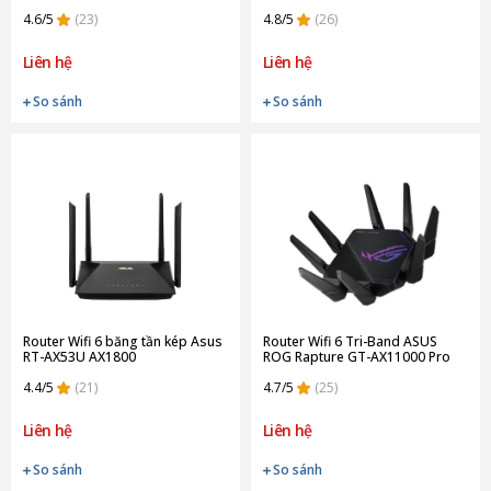
4.6/5
(23)
4.8/5
(26)
Liên hệ
Liên hệ
So sánh
So sánh
Router Wifi 6 băng tần kép Asus
Router Wifi 6 Tri-Band ASUS
RT-AX53U AX1800
ROG Rapture GT-AX11000 Pro
4.4/5
(21)
4.7/5
(25)
Liên hệ
Liên hệ
So sánh
So sánh