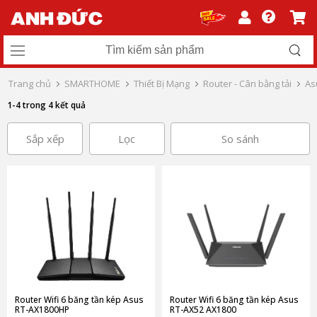
Trang chủ
SMARTHOME
Thiết Bị Mạng
Router - Cân bằng tải
As
1-4 trong 4 kết quả
Sắp xếp
Lọc
So sánh
Router Wifi 6 băng tần kép Asus
Router Wifi 6 băng tần kép Asus
RT-AX1800HP
RT-AX52 AX1800