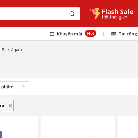
Flash Sale
Hết thời gian
Hot
Khuyến mãi
|
Tin công
 Bị
Aqara
ra