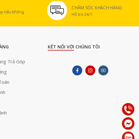
CHĂM SÓC KHÁCH HÀNG
gày nếu không
Hỗ trợ 24/7
ÀNG
KẾT NỐI VỚI CHÚNG TÔI
àng Trả Góp
àng
Toán
ành
ả
ành
h