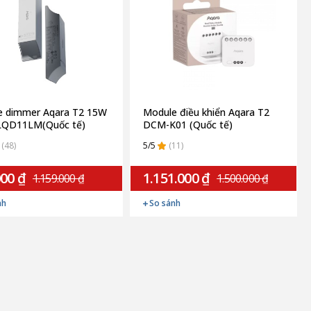
e dimmer Aqara T2 15W
Module điều khiển Aqara T2
QD11LM(Quốc tế)
DCM-K01 (Quốc tế)
(48)
5/5
(11)
000 ₫
1.151.000 ₫
1.159.000 ₫
1.500.000 ₫
nh
So sánh