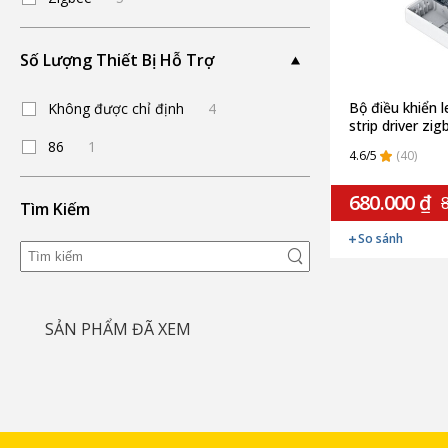
Số Lượng Thiết Bị Hỗ Trợ
Bộ điều khiển 
Không được chỉ định
4
strip driver zig
ZNDDMK11LM 
86
1
4.6/5
(40)
680.000 ₫
8
Tìm Kiếm
So sánh
SẢN PHẨM ĐÃ XEM