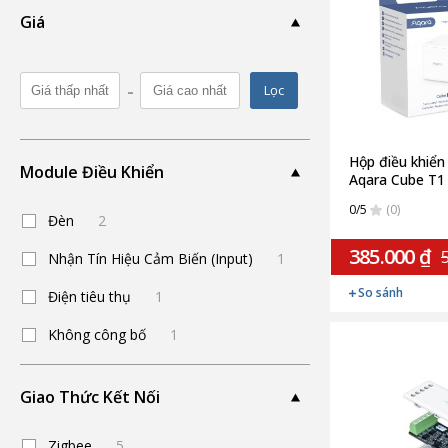
Giá
-
Lọc
Hộp điều khiển
Module Điều Khiển
Aqara Cube T1
(Quốc Tế)
0/5
(0)
Đèn
2
385.000 ₫
5
Nhận Tín Hiệu Cảm Biến (Input)
1
So sánh
Điện tiêu thụ
1
Không công bố
1
Giao Thức Kết Nối
Zigbee
5