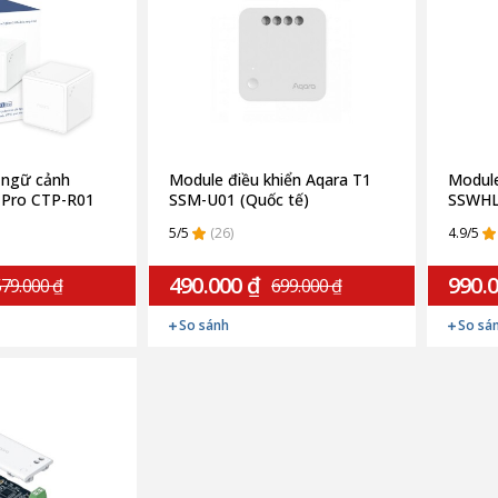
 ngữ cảnh
Module điều khiển Aqara T1
Modul
 Pro CTP-R01
SSM-U01 (Quốc tế)
SSWHL
5/5
(26)
4.9/5
490.000 ₫
990.
79.000 ₫
699.000 ₫
So sánh
So sá