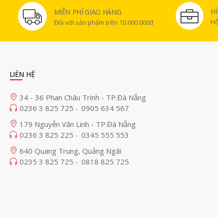
H
MIỄN PHÍ GIAO HÀNG
Hỗ
Đối với sản phẩm trên 10.000.000đ
LIÊN HỆ
34 - 36 Phan Châu Trinh - TP.Đà Nẵng
0236 3 825 725
0905 634 567
-
179 Nguyễn Văn Linh - TP.Đà Nẵng
0236 3 825 225
0345 555 553
-
640 Quang Trung, Quảng Ngãi
0235 3 825 725
0818 825 725
-