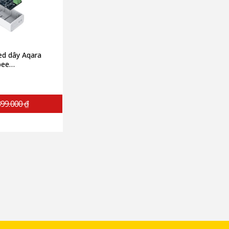
led dây Aqara
bee
(Quốc tế)
99.000 ₫