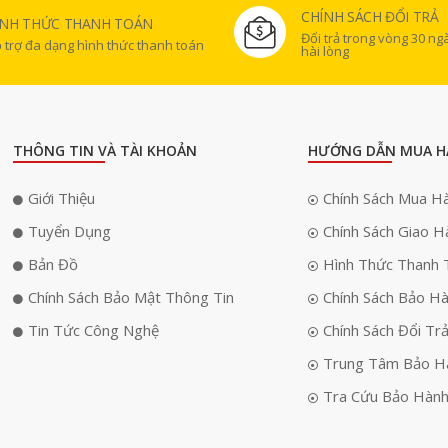
CHÍNH SÁCH ĐỔI TRẢ
ÌNH THỨC THANH TOÁN
Đổi trả trong vòng 30 n
 trợ đa dạng hình thức thanh toán
hài lòng
THÔNG TIN VÀ TÀI KHOẢN
HƯỚNG DẪN MUA H
Giới Thiệu
Chính Sách Mua H
Tuyển Dụng
Chính Sách Giao H
Bản Đồ
Hình Thức Thanh 
Chính Sách Bảo Mật Thông Tin
Chính Sách Bảo H
Tin Tức Công Nghệ
Chính Sách Đổi Tr
Trung Tâm Bảo H
Tra Cứu Bảo Hàn