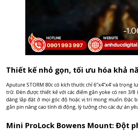
Thiết kế nhỏ gọn, tối ưu hóa khả n
Aputure STORM 80c có kích thước chỉ 6”x4”x4’ và trọng lượ
trữ. Đèn được thiết kế với các điểm gắn yoke có ren 3/8 
dàng lắp đặt ở mọi góc độ hoặc vị trí mong muốn. Đặc biệ
gắn pin nâng cao tính di động, lý tưởng cho các dự án yêu
Mini ProLock Bowens Mount: Đột ph