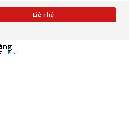
Liên hệ
àng
97
Email