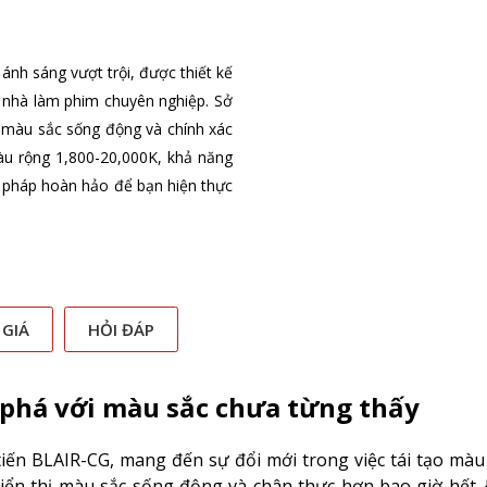
h sáng vượt trội, được thiết kế
à nhà làm phim chuyên nghiệp. Sở
 màu sắc sống động và chính xác
àu rộng 1,800-20,000K, khả năng
iải pháp hoàn hảo để bạn hiện thực
 GIÁ
HỎI ĐÁP
 phá với màu sắc chưa từng thấy
ến BLAIR-CG, mang đến sự đổi mới trong việc tái tạo màu
ển thị màu sắc sống động và chân thực hơn bao giờ hết. 