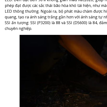
phép đạt được các sắc thái bão hòa khó tái hiện, như mà
LED thông thường. Ngoài ra, bộ phát màu chàm được hiệu
quang, tạo ra ánh sáng trắng gần hơn với ánh sáng tự n
SSI ấn tượng: SSI (P3200) là 88 và SSI (D5600) là 84, đ
chuyên nghiệp.