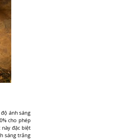
t độ ánh sáng
00% cho phép
 này đặc biệt
nh sáng trắng