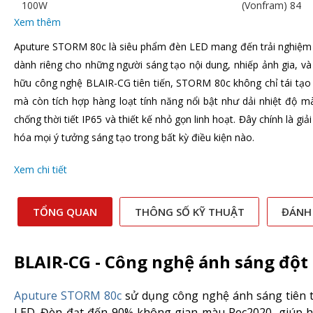
100W
(Vonfram) 84
Xem thêm
Aputure STORM 80c là siêu phẩm đèn LED mang đến trải nghiệm án
dành riêng cho những người sáng tạo nội dung, nhiếp ảnh gia, v
hữu công nghệ BLAIR-CG tiên tiến, STORM 80c không chỉ tái tạo
mà còn tích hợp hàng loạt tính năng nổi bật như dải nhiệt độ m
chống thời tiết IP65 và thiết kế nhỏ gọn linh hoạt. Đây chính là g
hóa mọi ý tưởng sáng tạo trong bất kỳ điều kiện nào.
Xem chi tiết
TỔNG QUAN
THÔNG SỐ KỸ THUẬT
ĐÁNH
BLAIR-CG - Công nghệ ánh sáng đột
Aputure STORM 80c
sử dụng công nghệ ánh sáng tiên ti
LED. Đèn đạt đến 90% không gian màu Rec2020, giúp hi