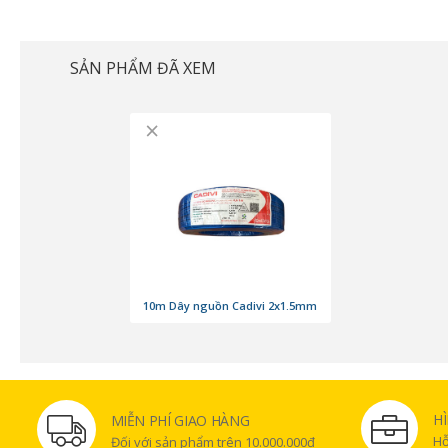
SẢN PHẨM ĐÃ XEM
×
10m Dây nguồn Cadivi 2x1.5mm
H
MIỄN PHÍ GIAO HÀNG
Hỗ
Đối với sản phẩm trên 10.000.000đ