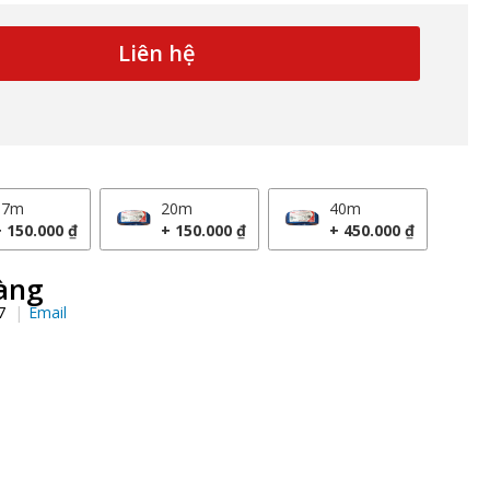
Liên hệ
17m
20m
40m
+ 150.000 ₫
+ 150.000 ₫
+ 450.000 ₫
àng
97
Email