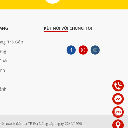
ÀNG
KẾT NỐI VỚI CHÚNG TÔI
àng Trả Góp
àng
Toán
ành
ả
ành
h
ế hoạch đầu tư TP Đà Nẵng cấp ngày 22/4/1996