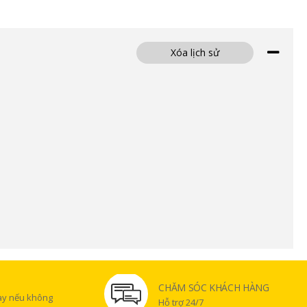
Xóa lịch sử
CHĂM SÓC KHÁCH HÀNG
gày nếu không
Hỗ trợ 24/7