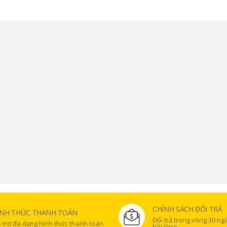
CHÍNH SÁCH ĐỔI TRẢ
ÌNH THỨC THANH TOÁN
Đổi trả trong vòng 30 n
 trợ đa dạng hình thức thanh toán
hài lòng