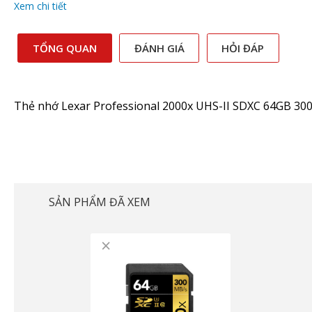
Xem chi tiết
TỔNG QUAN
ĐÁNH GIÁ
HỎI ĐÁP
Thẻ nhớ Lexar Professional 2000x UHS-II SDXC 64GB 30
SẢN PHẨM ĐÃ XEM
×