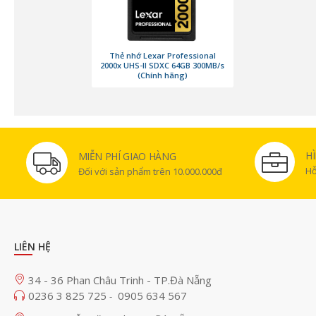
Thẻ nhớ Lexar Professional
2000x UHS-II SDXC 64GB 300MB/s
(Chính hãng)
H
MIỄN PHÍ GIAO HÀNG
Hỗ
Đối với sản phẩm trên 10.000.000đ
LIÊN HỆ
34 - 36 Phan Châu Trinh - TP.Đà Nẵng
0236 3 825 725
0905 634 567
-