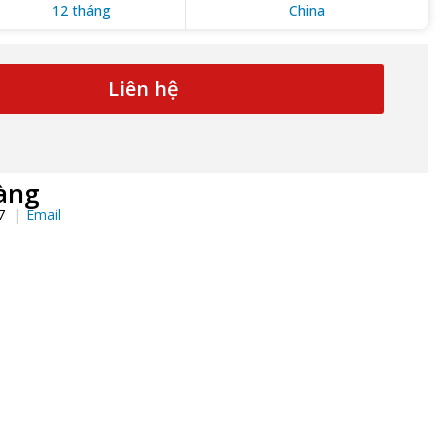
12 tháng
China
Liên hệ
àng
97
Email