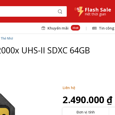
Flash Sale
Hết thời gian
Hot
Khuyến mãi
|
Tin công
Thẻ Nhớ
 2000x UHS-II SDXC 64GB
Liên hệ
2.490.000 ₫
Đơn vị tính