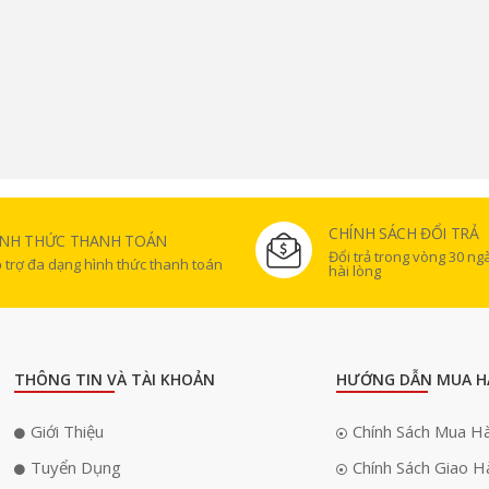
CHÍNH SÁCH ĐỔI TRẢ
ÌNH THỨC THANH TOÁN
Đổi trả trong vòng 30 n
 trợ đa dạng hình thức thanh toán
hài lòng
THÔNG TIN VÀ TÀI KHOẢN
HƯỚNG DẪN MUA H
Giới Thiệu
Chính Sách Mua H
Tuyển Dụng
Chính Sách Giao H