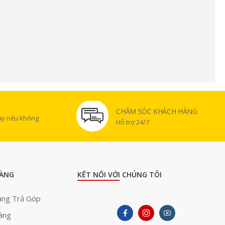
CHĂM SÓC KHÁCH HÀNG
gày nếu không
Hỗ trợ 24/7
ÀNG
KẾT NỐI VỚI CHÚNG TÔI
àng Trả Góp
àng