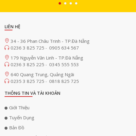
thay đổi lực nhấn ở hai cò L2/R2 tùy theo hành động như bắn súng
hoặc đua xe. Điều này giúp người chơi cảm nhận rõ sự khác biệt giữa
từng thao tác trong game. Nhờ đó, trải nghiệm trở nên sống động và có
chiều sâu hơn so với tay cầm truyền thống.
LIÊN HỆ
34 - 36 Phan Châu Trinh - TP.Đà Nẵng
0236 3 825 725
0905 634 567
-
179 Nguyễn Văn Linh - TP.Đà Nẵng
0236 3 825 225
0345 555 553
-
640 Quang Trung, Quảng Ngãi
0235 3 825 725
0818 825 725
-
THÔNG TIN VÀ TÀI KHOẢN
Giới Thiệu
Tuyển Dụng
Bản Đồ
Cảm biến và điều khiển chính xác