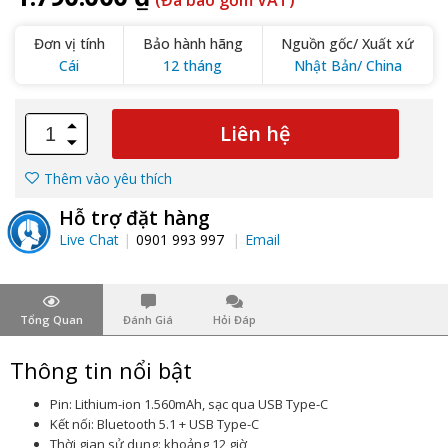
(Đã bao gồm VAT)
Đơn vị tính
Bảo hành hãng
Nguồn gốc/ Xuất xứ
Cái
12 tháng
Nhật Bản/ China
Liên hệ
Thêm vào yêu thích
Hỗ trợ đặt hàng
Live Chat
0901 993 997
Email
Tổng Quan
Đánh Giá
Hỏi Đáp
Thông tin nổi bật
Pin: Lithium-ion 1.560mAh, sạc qua USB Type-C
Kết nối: Bluetooth 5.1 + USB Type-C
Thời gian sử dụng: khoảng 12 giờ