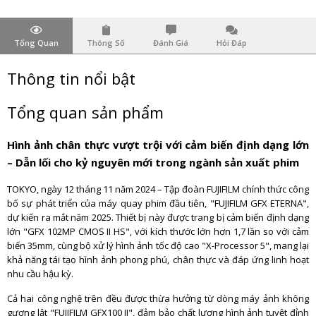
Tổng Quan
Thông Số
Đánh Giá
Hỏi Đáp
Thông tin nổi bật
Tổng quan sản phẩm
Hình ảnh chân thực vượt trội với cảm biến định dạng lớn
– Dẫn lối cho kỷ nguyên mới trong ngành sản xuất phim
TOKYO, ngày 12 tháng 11 năm 2024 – Tập đoàn FUJIFILM chính thức công
bố sự phát triển của máy quay phim đầu tiên, "FUJIFILM GFX ETERNA",
dự kiến ra mắt năm 2025. Thiết bị này được trang bị cảm biến định dạng
lớn "GFX 102MP CMOS II HS", với kích thước lớn hơn 1,7 lần so với cảm
biến 35mm, cùng bộ xử lý hình ảnh tốc độ cao "X-Processor 5", mang lại
khả năng tái tạo hình ảnh phong phú, chân thực và đáp ứng linh hoạt
nhu cầu hậu kỳ.
Cả hai công nghệ trên đều được thừa hưởng từ dòng máy ảnh không
gương lật "FUJIFILM GFX100 II", đảm bảo chất lượng hình ảnh tuyệt đỉnh