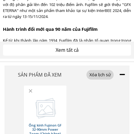
với độ phân giải lên đến 102 triệu điểm ảnh. Fujifilm sẽ giới thiệu "GFX
ETERNA" như một sản phẩm tham khảo tại sự kiện InterBEE 2024, diễn
ra từ ngày 13-15/11/2024.
Hành trình đổi mới qua 90 năm của Fujifilm
Kể từ khi thành lập năm 1934, Fujifilm đã là nhân tố quan trọng trong
ngành công nghiệp phim ảnh Nhật Bản. Công ty đã phát triển từ việc
Xem tất cả
sản xuất phim dương bản nội địa đến các dòng sản phẩm nổi bật như
phim âm bản màu "ETERNA", ống kính zoom điện ảnh "Premista" và
"ZK Cabrio". Với hơn 90 năm kinh nghiệm, Fujifilm luôn giữ vững vị thế
tiên phong, từ sản xuất phim ảnh đến máy ảnh kỹ thuật số không
SẢN PHẨM ĐÃ XEM
Xóa lịch sử
gương lật.
Năm 2017, Fujifilm ra mắt dòng máy ảnh kỹ thuật số định dạng lớn
×
"GFX", đem lại chất lượng hình ảnh vượt trội và khả năng quay video ấn
tượng. Tiếp nối thành công đó, "GFX ETERNA" được kỳ vọng sẽ định
hình kỷ nguyên mới của ngành làm phim, kết hợp hoàn hảo công nghệ
tiên tiến từ dòng GFX với ống kính Fujinon danh tiếng.
Công nghệ đột phá dành cho ngành làm phim
Ống kính Fujinon GF
32-90mm Power
Zoom (Chính hãng)