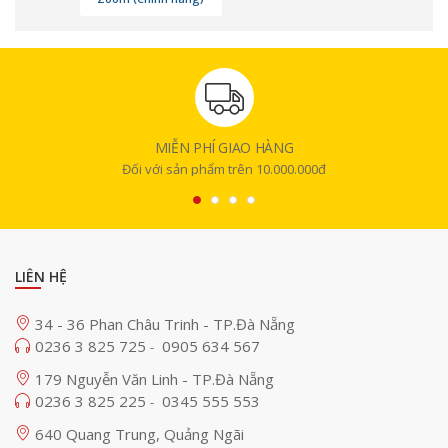
Bên cạnh "GFX ETERNA", Fujifilm cũng phát triển ống kính zoom GF điện
tối ưu hóa cho dòng máy này, với tiêu cự dự kiến 32-90mm, cùng bộ
chuyển đổi ngàm từ ngàm G sang ngàm PL, phục vụ đa dạng nhu cầu
sản xuất phim truyện, phim tài liệu, và nội dung web.Với nhu cầu ngày
càng tăng về các video chất lượng cao được sản xuất nhanh chóng và
hiệu quả chi phí, Fujifilm cam kết mang đến những giải pháp công nghệ
đột phá, đồng thời mở rộng hệ sinh thái "GFX" thông qua các thử
nghiệm thực tế nghiêm ngặt.
MIỄN PHÍ GIAO HÀNG
Đối với sản phẩm trên 10.000.000đ
LIÊN HỆ
34 - 36 Phan Châu Trinh - TP.Đà Nẵng
0236 3 825 725
0905 634 567
-
179 Nguyễn Văn Linh - TP.Đà Nẵng
0236 3 825 225
0345 555 553
-
640 Quang Trung, Quảng Ngãi