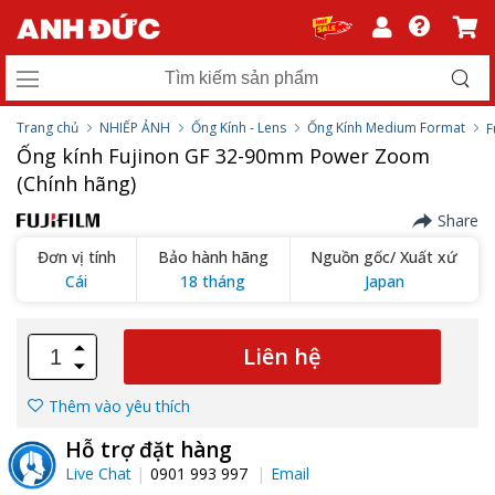
Trang chủ
NHIẾP ẢNH
Ống Kính - Lens
Ống Kính Medium Format
F
Ống kính Fujinon GF 32-90mm Power Zoom
(Chính hãng)
Share
Đơn vị tính
Bảo hành hãng
Nguồn gốc/ Xuất xứ
Cái
18 tháng
Japan
Liên hệ
Thêm vào yêu thích
Hỗ trợ đặt hàng
Live Chat
0901 993 997
Email