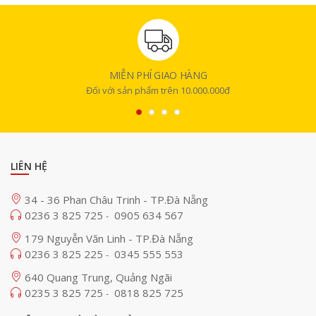
MIỄN PHÍ GIAO HÀNG
Đối với sản phẩm trên 10.000.000đ
LIÊN HỆ
34 - 36 Phan Châu Trinh - TP.Đà Nẵng
Thiết kế chuyên nghiệp dòng L chống thời tiết
0236 3 825 725
0905 634 567
-
Thuộc dòng Canon L-series, RF 85mm f/1.4L VCM được hoàn thiện với
179 Nguyễn Văn Linh - TP.Đà Nẵng
chất lượng chế tác cao cấp. Khả năng chống bụi và chống ẩm giúp nhiếp
0236 3 825 225
0345 555 553
-
ảnh gia an tâm sử dụng trong các điều kiện khắc nghiệt như mưa nhẹ,
sương mù hay môi trường nhiều bụi. Bên cạnh đó, lớp phủ fluorine trên
640 Quang Trung, Quảng Ngãi
bề mặt thấu kính trước hạn chế bám bẩn, dấu vân tay và dầu mỡ đồng
0235 3 825 725
0818 825 725
-
thời giúp việc lau chùi trở nên dễ dàng hơn. Sự kết hợp này không chỉ