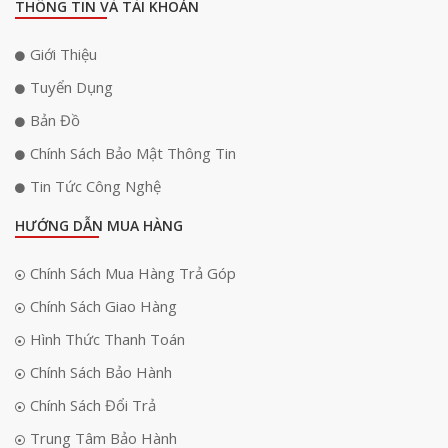
nâng cao độ bền của ống kính mà còn đảm bảo duy trì hiệu suất quang
THÔNG TIN VÀ TÀI KHOẢN
học ổn định trong suốt thời gian dài.
Giới Thiệu
Tuyển Dụng
Bản Đồ
Chính Sách Bảo Mật Thông Tin
Tin Tức Công Nghệ
HƯỚNG DẪN MUA HÀNG
Chính Sách Mua Hàng Trả Góp
Chính Sách Giao Hàng
Hình Thức Thanh Toán
Tiêu cự 85mm chuẩn chân dung
Chính Sách Bảo Hành
Tiêu cự 85mm từ lâu đã được các nhiếp ảnh gia chuyên nghiệp lựa
Chính Sách Đổi Trả
chọn khi chụp chân dung nhờ khả năng tái hiện khuôn mặt cân đối
không bị méo hình như ống kính góc rộng. Góc nhìn của ống kính
Trung Tâm Bảo Hành