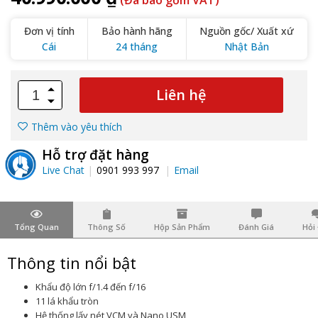
(Đã bao gồm VAT)
Đơn vị tính
Bảo hành hãng
Nguồn gốc/ Xuất xứ
Cái
24 tháng
Nhật Bản
Liên hệ
Thêm vào yêu thích
Hỗ trợ đặt hàng
Live Chat
0901 993 997
Email
Tổng Quan
Thông Số
Hộp Sản Phẩm
Đánh Giá
Hỏi
Thông tin nổi bật
Khẩu độ lớn f/1.4 đến f/16
11 lá khẩu tròn
Hệ thống lấy nét VCM và Nano USM