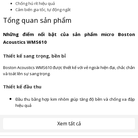
Chống hú rít hiệu quả
Cảm biến gia tốc, tự động ngắt
Tổng quan sản phẩm
Những điểm nổi bật của sản phẩm micro Boston
Acoustics WMS610
Thiết kế sang trọng, bền bỉ
Boston Acoustics WMS610 được thiết kế với vẻ ngoài hiện đại, chắc chắn
và toát lên sự sang trọng.
Thiết kế đầu thu
Đầu thu bằng hợp kim nhôm giúp tăng độ bền và chống va đập
hiệu quả
Màn hình LCD hiển thị riêng biệt cho từng micro, giúp người dùng
Xem tất cả
dễ dàng theo dõi tình trạng hoạt động.
Hệ thống cổng kết nối ở mặt sau bao gồm 2 cổng XLR kết nối