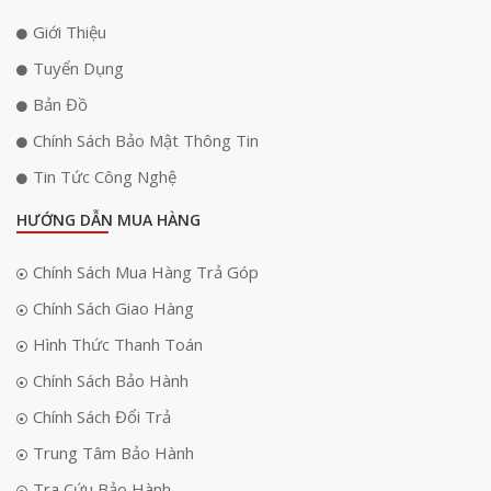
Boston Acoustics WMS610 sử dụng công nghệ sóng UHF hiện đại, giúp
Giới Thiệu
tín hiệu ổn định và chống nhiễu hiệu quả. Đồng thời công nghệ cũng
góp phần hạn chế tình trạng bị hụt sóng, gây mất tiếng khi đang sử
Tuyển Dụng
dụng, làm ngắt quãng công việc và mạch cảm xúc của người dùng.
Bản Đồ
Mic WMS610 có dải tần số rộng (640 MHz - 690 MHz),cho phép người
Chính Sách Bảo Mật Thông Tin
dùng chọn đến 200 kênh tần số khác nhau, giúp tránh trùng sóng khi
sử dụng nhiều micro cùng lúc trong cùng một khu vực, vô cùng lý tưởng
Tin Tức Công Nghệ
cho các dịch vụ karaoke giải trí.
HƯỚNG DẪN MUA HÀNG
Chất lượng âm thanh chuyên nghiệp, chống hú rít hiệu
quả
Chính Sách Mua Hàng Trả Góp
Micro không dây Boston Acoustics WMS610 gây ấn tượng mạnh với
Chính Sách Giao Hàng
người dùng bởi chất lượng âm thanh vượt trội:
Hình Thức Thanh Toán
Độ nhạy cao, hút âm tốt, giúp âm thanh thu vào rõ ràng, chi tiết
Chính Sách Bảo Hành
mà không cần phải hát quá lớn.
Chính Sách Đổi Trả
Âm thanh trong trẻo, sạch, không bị rè hoặc méo tiếng khi hát ở
mức âm lượng cao.
Trung Tâm Bảo Hành
Tra Cứu Bảo Hành
Khả năng xử lý âm thanh mượt mà, giúp tiếng hát ấm áp, rõ ràng