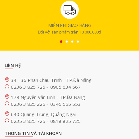
MIỄN PHÍ GIAO HÀNG
Đối với sản phẩm trên 10.000.000đ
Thiết kế micro
Tay cầm micro bằng hợp kim cao cấp có lớp sơn nhám giúp
chống trầy xước, hạn chế bám vân tay và mồ hôi, tăng độ bền
LIÊN HỆ
trong quá trình sử dụng lâu dài.
34 - 36 Phan Châu Trinh - TP.Đà Nẵng
Vỏ lưới chụp đầu micro bằng inox không gỉ, chống móp méo khi
0236 3 825 725
0905 634 567
-
bị rơi rớt, đồng thời có lớp màng lọc âm bên trong giúp bảo vệ củ
micro khỏi hơi ẩm.
179 Nguyễn Văn Linh - TP.Đà Nẵng
0236 3 825 225
0345 555 553
-
Trang bị nút nguồn và màn hình LCD nhỏ ngay trên thân micro,
hiển thị tần số và tình trạng pin, giúp người dùng kiểm soát dễ
640 Quang Trung, Quảng Ngãi
dàng.
0235 3 825 725
0818 825 725
-
Khả năng thu/phát sóng mạnh mẽ, ổn định, hạn chế nhiễu
THÔNG TIN VÀ TÀI KHOẢN