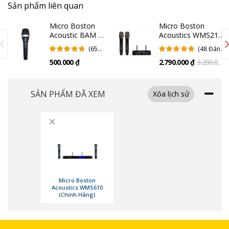
Sản phẩm liên quan
riêng từng micro với mixer, 1 cổng 6.3mm kết nối cả hai micro với
vang số hoặc amply.
Micro Boston
Micro Boston
Hệ thống 2 ăngten ngoài mang đến phạm vi hoạt động lên tới
Acoustic BAM 1
Acoustics WMS210
(Chính Hãng)
(Chính Hãng)
100m, phù hợp cho các không gian rộng như khu vực tổ chức sự
(65
(48 Đánh
kiện, workshop, hội nghị,...
Đánh
Giá)
500.000 ₫
2.790.000 ₫
3.200.000
Giá)
₫
SẢN PHẨM ĐÃ XEM
Xóa lịch sử
×
Micro Boston
Acoustics WMS610
(Chính Hãng)