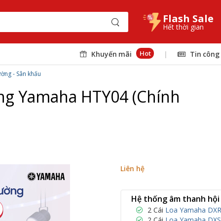
Flash Sale
Hết thời gian
Hot
Khuyến mãi
|
Tin công
ường - Sân khấu
ờng Yamaha HTY04 (Chính
Liên hệ
Hệ thống âm thanh hội
2 Cái
Loa Yamaha DXR1
2 Cái
Loa Yamaha DXS1