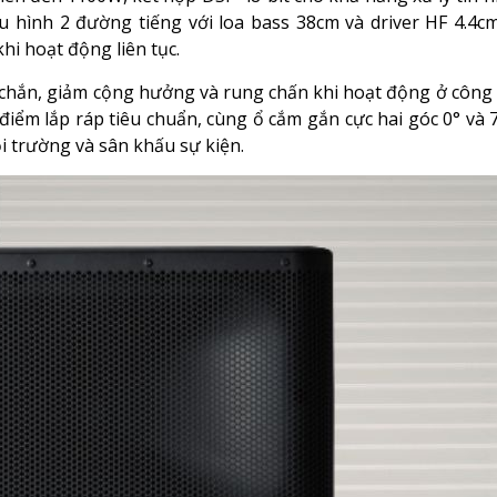
maha HTY04
ớn thuộc dòng DXR mkII, được thiết kế cho các hệ thống âm
ên đến 1100W, kết hợp DSP 48-bit cho khả năng xử lý tín hi