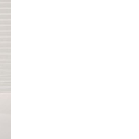
 giúp tái tạo
suất cao. Loa
° giúp tối ưu