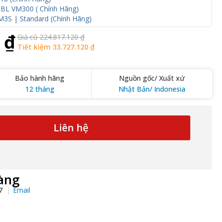
JBL VM300 ( Chính Hãng)
3S | Standard (Chính Hãng)
 ₫
Giá cũ 224.817.120 ₫
Tiết kiệm 33.727.120 ₫
Bảo hành hãng
Nguồn gốc/ Xuất xứ
12 tháng
Nhật Bản/ Indonesia
Liên hệ
àng
97
Email