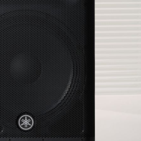
hình 2 đường tiếng với loa bass 38cm và driver HF 4.4cm
hi hoạt động liên tục.
chắn, giảm cộng hưởng và rung chấn khi hoạt động ở công 
điểm lắp ráp tiêu chuẩn, cùng ổ cắm gắn cực hai góc 0° và 7
 trường và sân khấu sự kiện.