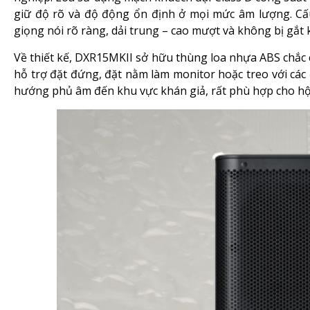
Cấu hình chi tiết dàn âm thanh Ya
Loa full Yamaha DXR15MKII
Yamaha DXR15MKII
là mẫu loa full active công suất l
nghiệp. Loa sử dụng mạch khuếch đại Class D công suất l