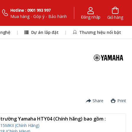
Hotline : 0901 993 997
Mua hàng - Góp ý - Bảo hành
Đăng nhập
Giỏ hàng
 nghệ
|
Dự án lắp đặt
|
Thương hiệu nổi bật
Share
Print
 trường Yamaha HTY04 (Chính hãng) bao gồm :
5MKII (Chính Hãng)
8 (Chính Hãng)