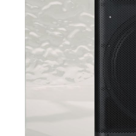
giữ độ rõ và độ động ổn định ở mọi mức âm lượng. Cấu 
giọng nói rõ ràng, dải trung – cao mượt và không bị gắt k
Về thiết kế, DXR15MKII sở hữu thùng loa nhựa ABS chắc 
hỗ trợ đặt đứng, đặt nằm làm monitor hoặc treo với các 
hướng phủ âm đến khu vực khán giả, rất phù hợp cho hội