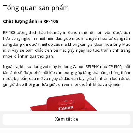
Tổng quan sản phẩm
Chất lượng ảnh in RP-108
RP-108 tương thích hầu hết máy in Canon thế hệ mới - vốn được tích
hợp công nghệ in nhiệt hiện đại, giúp mực in chuyển hóa từ dạng rắn
sang dạng khí dưới nhiệt độ cao mà không cần giai đoạn hóa lỏng. Mực
in vì vậy sẽ bám chắc trên bề mặt giấy ngay lập tức, tránh tình trạng
nhòe, ố ảnh in qua thời gian.
Ngoài ra, khi sử dụng với máy in dòng Canon SELPHY như CP1500, mỗi
tấm ảnh sẽ được phủ một lớp cán bóng, giúp tăng khả năng chống thấm
nước, bụi bẩn, dầu mỡ và ngay cả dấu vân tay, giúp hình ảnh luôn được
gìn giữ theo thời gian, lưu giữ trọn vẹn mọi khoảnh khắc và kỷ niệm.
Xem tất cả