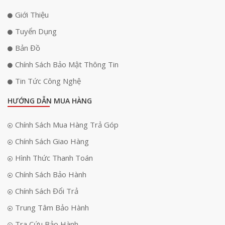
Giới Thiệu
Tuyển Dụng
Bản Đồ
Chính Sách Bảo Mật Thông Tin
Tin Tức Công Nghệ
HƯỚNG DẪN MUA HÀNG
Chính Sách Mua Hàng Trả Góp
Chính Sách Giao Hàng
Đối tượng sử dụng phù hợp
Hình Thức Thanh Toán
Người dùng cá nhân đam mê chụp ảnh, mong muốn lưu giữ, chia
Chính Sách Bảo Hành
sẻ kỷ niệm cùng những người thân yêu, hoặc sử dụng ảnh để
Chính Sách Đổi Trả
trang trí không gian sống.
Trung Tâm Bảo Hành
Nhiếp ảnh gia tự do và dịch vụ chụp ảnh sự kiện cần in ảnh
nhanh chóng tại chỗ để phục vụ khách hàng ngay sau khi chụp.
Tra Cứu Bảo Hành