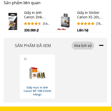
Sản phẩm liên quan
Giấy in ảnh
Giấy in Sticker
Canon Zink
Canon XS-20L
Photo Paper
(Chính hãng)
(54
(78
Pack (20 Sheets)
Đánh
Đánh
330.000 ₫
Liên hệ
Giá)
Giá)
SẢN PHẨM ĐÃ XEM
Xóa lịch sử
×
Kích thước ảnh in
Giấy mực in ảnh
Như đã đề cập, ảnh in nhiệt RP-108 sở hữu kích thước 10x15cm, tương
Canon RP-108 (Chính
ứng với kích thước khổ giấy A6. Tuỳ thuộc vào từng nhu cầu chụp và in
hãng)
ảnh, bạn có thể linh hoạt trong việc lựa chọn khổ ảnh in như:
Khổ 10x15cm:
In được tối đa 1 ảnh, phù hợp cho khung ảnh để