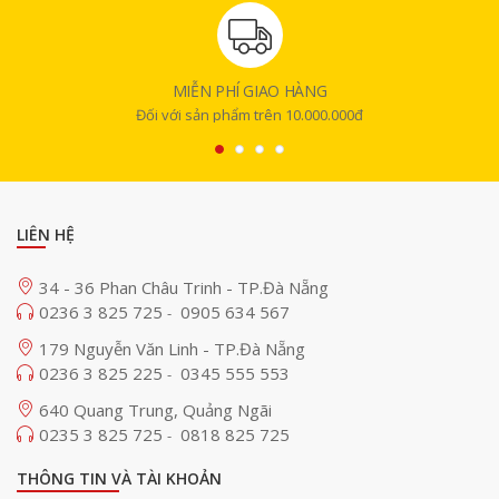
bàn hoặc treo tường trong gia đình hoặc trong các sự kiện đặc
biệt của doanh nghiệp.
Khổ 6x9cm:
In tối đa 2 ảnh, lý tưởng để làm thiệp chúc mừng
MIỄN PHÍ GIAO HÀNG
sinh nhật, thiệp cưới,...
Đối với sản phẩm trên 10.000.000đ
Khổ 4x6cm:
Nhiều nhất khoảng 4 ảnh, phù hợp để in các loại ảnh
thẻ cho nhiều mục đích sử dụng như thẻ thư viện, thẻ xe, hộ
chiếu, căn cước,..Bạn cũng có thể sử dụng khổ ảnh in này để làm
các sản phẩm handmade ý nghĩa dành tặng cho bạn bè.
LIÊN HỆ
Khổ 3x4cm:
Tối đa khoảng 8 ảnh, vô cùng lý tưởng để in ảnh
chụp nhóm bạn, người thân trong gia đình hoặc in nhãn dán
34 - 36 Phan Châu Trinh - TP.Đà Nẵng
sticker, logo,...
0236 3 825 725
0905 634 567
-
179 Nguyễn Văn Linh - TP.Đà Nẵng
0236 3 825 225
0345 555 553
-
640 Quang Trung, Quảng Ngãi
0235 3 825 725
0818 825 725
-
THÔNG TIN VÀ TÀI KHOẢN