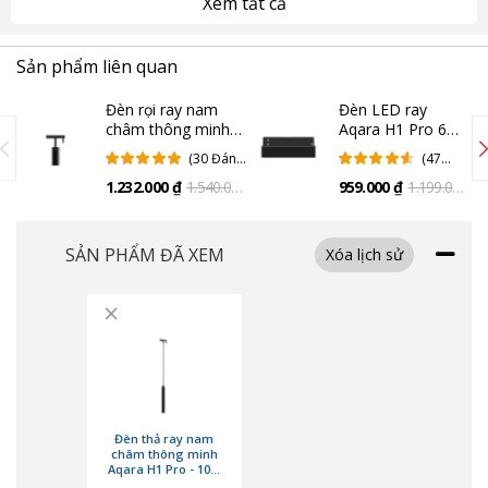
Xem tất cả
Sản phẩm liên quan
Đèn rọi ray nam
Đèn LED ray
châm thông minh
Aqara H1 Pro 6
Aqara H1 Pro 10W
bóng - 6W 36°
(30 Đánh
(47
24° GDSD11LM
GDGSD11LM
Giá)
Đánh
1.232.000 ₫
1.540.000
959.000 ₫
1.199.000
(Quốc tế)
(Quốc tế)
Giá)
₫
₫
SẢN PHẨM ĐÃ XEM
Xóa lịch sử
×
Đèn thả ray nam
châm thông minh
Aqara H1 Pro - 10W
Chỉ số hoàn màu vượt trội với Ra90
24° - GDDXD (Quốc tế)