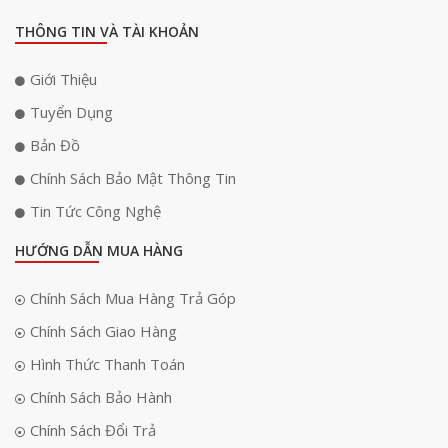
THÔNG TIN VÀ TÀI KHOẢN
Giới Thiệu
Tuyển Dụng
Bản Đồ
Chính Sách Bảo Mật Thông Tin
Tin Tức Công Nghệ
HƯỚNG DẪN MUA HÀNG
Chính Sách Mua Hàng Trả Góp
Chính Sách Giao Hàng
Hình Thức Thanh Toán
Chính Sách Bảo Hành
Đèn thả ray nam châm của Aqara cho phép bạn tuỳ chỉnh dải nhiệt độ
Chính Sách Đổi Trả
màu linh hoạt ngay trên ứng dụng điện thoại, vừa giúp tiết kiệm chi phí