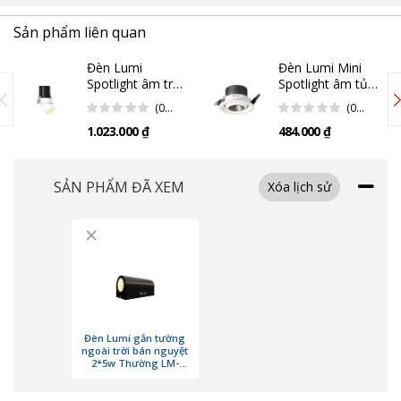
quanh.
Sản phẩm liên quan
Đèn Lumi
Đèn Lumi Mini
Spotlight âm trần
Spotlight âm tủ
10w, xoay góc
3w, chỉnh hướng
(0
(0
LM-RRS10W/75-
LM-MRS3W/45-
Đánh
Đánh
1.023.000 ₫
484.000 ₫
1A24
1A25
Giá)
Giá)
SẢN PHẨM ĐÃ XEM
Xóa lịch sử
×
Đèn Lumi gắn tường
ngoài trời bán nguyệt
2*5w Thường LM-
WL10W/Cr-1A2