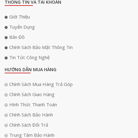
THÔNG TIN VÀ TÀI KHOẢN
Giới Thiệu
Tuyển Dụng
Bản Đồ
Chính Sách Bảo Mật Thông Tin
Tin Tức Công Nghệ
HƯỚNG DẪN MUA HÀNG
Chính Sách Mua Hàng Trả Góp
Chính Sách Giao Hàng
Hình Thức Thanh Toán
Chính Sách Bảo Hành
Bên cạnh không gian nhà ở, đèn còn là sự lựa chọn lý tưởng cho các
công trình công cộng như công viên, bảo tàng, khu resort, khách sạn
Chính Sách Đổi Trả
để làm nổi bật, tăng tính thẩm mỹ cho thiết kế công trình và khơi gợi bầu
không khí cần thiết, thu hút sự chú ý của người đi qua. Thiết 2 đầu sáng
Trung Tâm Bảo Hành