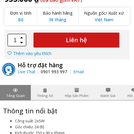
(Đã bao gồm VAT)
Đơn vị tính
Bảo hành hãng
Nguồn gốc/ Xuất xứ
Bộ
36 tháng
Việt Nam
Liên hệ
Thêm vào yêu thích
Hỗ trợ đặt hàng
Live Chat
0901 993 997
Email
Tổng Quan
Thông Số
Hộp Sản Phẩm
Đánh Giá
Hỏi
Thông tin nổi bật
Công suất: 2x5W
Góc chiếu: 24 độ
Kích thước: 150 x 90 x 65mm