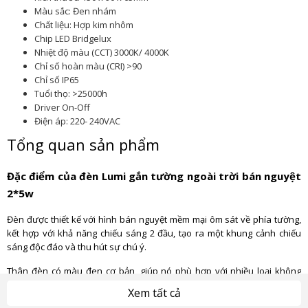
Màu sắc: Đen nhám
Chất liệu: Hợp kim nhôm
Chip LED Bridgelux
Nhiệt độ màu (CCT) 3000K/ 4000K
Chỉ số hoàn màu (CRI) >90
Chỉ số IP65
Tuổi thọ: >25000h
Driver On-Off
Điện áp: 220- 240VAC
Tổng quan sản phẩm
Đặc điểm của đèn Lumi gắn tường ngoài trời bán nguyệt
2*5w
Đèn được thiết kế với hình bán nguyệt mềm mại ôm sát về phía tường,
kết hợp với khả năng chiếu sáng 2 đầu, tạo ra một khung cảnh chiếu
sáng độc đáo và thu hút sự chú ý.
Thân đèn có màu đen cơ bản, giúp nó phù hợp với nhiều loại không
gian, bất kể là trong nhà hay ngoài trời. Màu sắc tối giản và hiện đại
Xem tất cả
giúp đèn hòa hợp và tôn lên vẻ đẹp của không gian nội ngoại thất xung