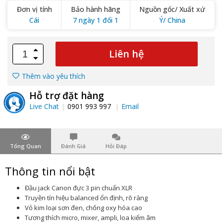
Đơn vị tính
Bảo hành hãng
Nguồn gốc/ Xuất xứ
Cái
7 ngày 1 đổi 1
Ý/ China
Liên hệ
Thêm vào yêu thích
Hỗ trợ đặt hàng
Live Chat
0901 993 997
Email
Tổng Quan
Đánh Giá
Hỏi Đáp
Thông tin nổi bật
Đầu jack Canon đực 3 pin chuẩn XLR
Truyền tín hiệu balanced ổn định, rõ ràng
Vỏ kim loại sơn đen, chống oxy hóa cao
Tương thích micro, mixer, ampli, loa kiểm âm