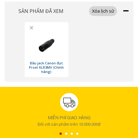
SẢN PHẨM ĐÃ XEM
Xóa lịch sử
×
Đầu jack Canon đực
Proel XLR3MV (Chính
hãng)
MIỄN PHÍ GIAO HÀNG
Thiết Kế Chắc Chắn
Đối với sản phẩm trên 10.000.000đ
Jack âm thanh
Proel XLR3MVBK được trang bị cơ cấu khóa an toàn giúp
jack cắm vào đầu cái (female connector) luôn cố định, tránh tình trạng