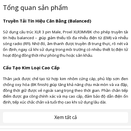
Tổng quan sản phẩm
Truyền Tải Tín Hiệu Cân Bằng (Balanced)
Sử dụng cấu trúc XLR 3 pin Male, Proel XLR3MVBK cho phép truyền tải
tín hiệu balanced – giúp giảm thiểu tối đa nhiễu điện từ (EMI) và nhiễu
sóng radio (RFI). Nhờ đó, âm thanh được truyền đi trung thực, rõ nét và
ổn định, ngay cả khi sử dụng trong môi trường có nhiều thiết bị điện tử
hoạt động đồng thời như phòng thu hoặc sân khấu.
Cấu Tạo Kim Loại Cao Cấp
Thân jack được chế tạo từ hợp kim nhôm cứng cáp, phủ lớp sơn đen
chống oxy hóa (BK finish) giúp tăng khả năng chịu mài mòn và va đập,
đồng thời giữ được vẻ ngoài sang trọng theo thời gian. Phần chân tiếp
điểm được gia công chính xác và mạ cao cấp, đảm bảo độ dẫn điện ổn
định, tiếp xúc chắc chắn và tuổi thọ cao khi sử dụng lâu dài.
Xem tất cả