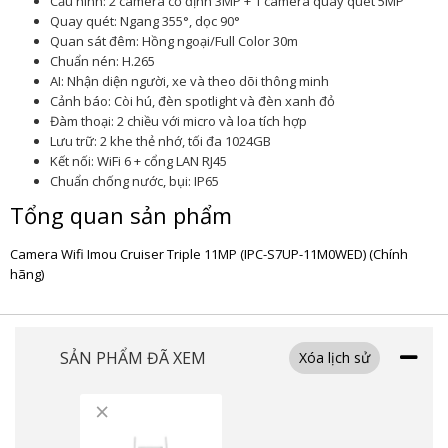
Cấu hình: 2 camera cố định 3MP + 1 camera quay quét 5MP
Quay quét: Ngang 355°, dọc 90°
Quan sát đêm: Hồng ngoại/Full Color 30m
Chuẩn nén: H.265
AI: Nhận diện người, xe và theo dõi thông minh
Cảnh báo: Còi hú, đèn spotlight và đèn xanh đỏ
Đàm thoại: 2 chiều với micro và loa tích hợp
Lưu trữ: 2 khe thẻ nhớ, tối đa 1024GB
Kết nối: WiFi 6 + cổng LAN RJ45
Chuẩn chống nước, bụi: IP65
Tổng quan sản phẩm
Camera Wifi Imou Cruiser Triple 11MP (IPC-S7UP-11M0WED) (Chính
hãng)
SẢN PHẨM ĐÃ XEM
Xóa lịch sử
×