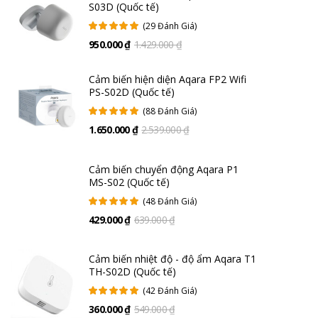
vệ an toàn cho người và tài sản.
S03D (Quốc tế)
(29 Đánh Giá)
950.000 ₫
1.429.000 ₫
Cảm biến hiện diện Aqara FP2 Wifi
PS-S02D (Quốc tế)
(88 Đánh Giá)
1.650.000 ₫
2.539.000 ₫
Cảm biến chuyển động Aqara P1
MS-S02 (Quốc tế)
(48 Đánh Giá)
429.000 ₫
639.000 ₫
Cảm biến nhiệt độ - độ ẩm Aqara T1
TH-S02D (Quốc tế)
Còi báo động 85 dB kết hợp đèn LED cảnh báo
(42 Đánh Giá)
Ngay khi phát hiện khói, Aqara SD-S01D sẽ phát còi báo động tích hợp
360.000 ₫
549.000 ₫