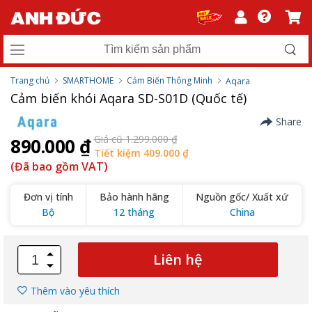
Trang chủ
SMARTHOME
Cảm Biến Thông Minh
Aqara
Cảm biến khói Aqara SD-S01D (Quốc tế)
Share
Giá cũ 1.299.000 ₫
890.000 ₫
Tiết kiệm 409.000 ₫
(Đã bao gồm VAT)
Đơn vị tính
Bảo hành hãng
Nguồn gốc/ Xuất xứ
Bộ
12 tháng
China
Liên hệ
Thêm vào yêu thích