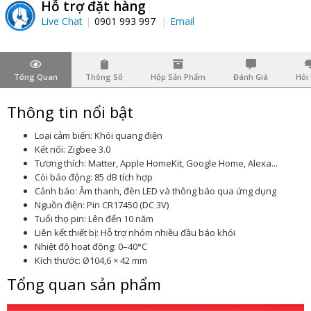
Hỗ trợ đặt hàng
Live Chat
0901 993 997
Email
Tổng Quan
Thông Số
Hộp Sản Phẩm
Đánh Giá
Hỏi
Thông tin nổi bật
Loại cảm biến: Khói quang điện
Kết nối: Zigbee 3.0
Tương thích: Matter, Apple HomeKit, Google Home, Alexa...
Còi báo động: 85 dB tích hợp
Cảnh báo: Âm thanh, đèn LED và thông báo qua ứng dụng
Nguồn điện: Pin CR17450 (DC 3V)
Tuổi thọ pin: Lên đến 10 năm
Liên kết thiết bị: Hỗ trợ nhóm nhiều đầu báo khói
Nhiệt độ hoạt động: 0–40°C
Kích thước: Ø104,6 × 42 mm
Tổng quan sản phẩm